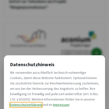
Aufruf zur Teilnahme am Projekt
"Bürgerjournalismus"
Datenschutzhinweis
Informationen zum Breitbandausbau
Wir verwenden ausschließlich technisch notwendige
Großolbersdorf/Drebach
Cookies, damit diese Website funktioniert. Optional können
Der Breitbandausbau Großolbersdorf/Drebach geht in die
Sie zusätzliche Dienste zur Reichweitenmessung zustimmen,
Zielgerade
um uns bei der Verbesserung des Angebots zu helfen. Ihre
Einwilligung ist freiwillig und jederzeit widerrufbar (Art. 6 Abs.
1 lit. a DSGVO). Weitere Informationen finden Sie in unserer
Datenschutzerklärung
und im
Impressum
.