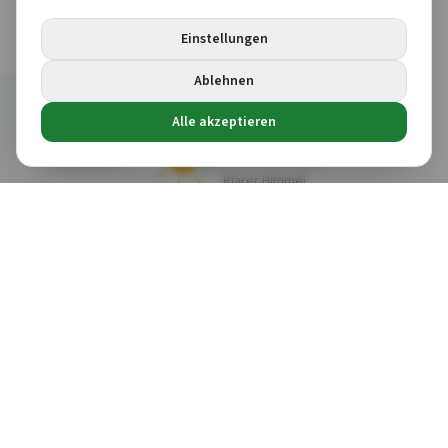
Alle Neuigkeiten
Einstellungen
Ablehnen
Alle akzeptieren
27
°C
Suchen
Termin buchen
Klarer Himmel
Gefühlt
27
°C
26
° /
27
°
43
%
16
km/h
Großolbersdorf
Erzgebirge
DI
MI
DO
FR
SA
11.8.
12.8.
13.8.
14.8.
15.8.
23
°
/
15
°
24
°
/
10
°
26
°
/
12
°
28
°
/
14
°
21
°
/
17
°