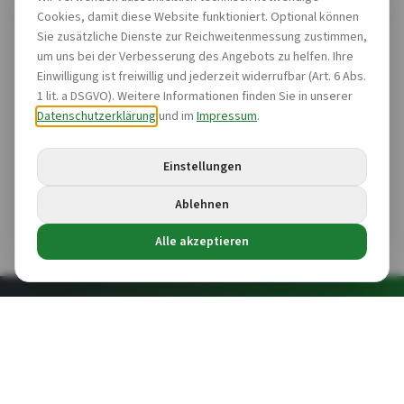
Cookies, damit diese Website funktioniert. Optional können
Sie zusätzliche Dienste zur Reichweitenmessung zustimmen,
um uns bei der Verbesserung des Angebots zu helfen. Ihre
Durch das Portal Amt24 werden Formulare und Informationen
Einwilligung ist freiwillig und jederzeit widerrufbar (Art. 6 Abs.
für Verwaltungsverfahren in Sachsen zur Verfügung gestellt.
1 lit. a DSGVO). Weitere Informationen finden Sie in unserer
Datenschutzerklärung
und im
Impressum
.
Amt24 Portal
Einstellungen
Gemeindeverwaltung Großolbersdorf bei Amt24
Ablehnen
Alle akzeptieren
Suchen
©
2026
Gemeinde Großolbersdorf. Alle Rechte vorbehalten.
Impressum
Datenschutz
Barrierefreiheit
Admin