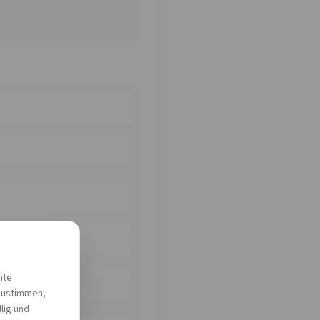
ite
 zustimmen,
lig und